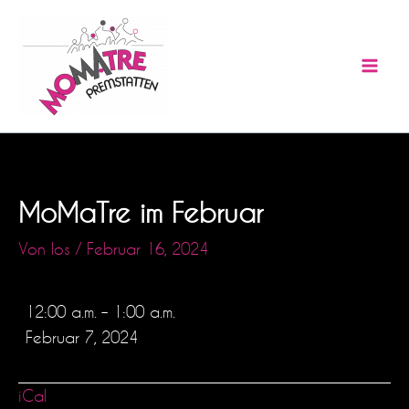
Zum
MoMaTre
Inhalt
im
springen
Februar
MoMaTre im Februar
Von
los
/
Februar 16, 2024
12:00 a.m.
–
1:00 a.m.
Februar 7, 2024
iCal