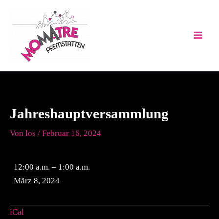
Zum
Jahreshauptversammlung
Inhalt
springen
Jahreshauptversammlung
Von
los
/
Februar 16, 2024
12:00 a.m.
–
1:00 a.m.
März 8, 2024
iCal